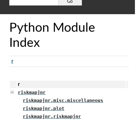
Python Module
Index
r
r
riskmapjnr
riskmapjnr.misc.miscellaneous
riskmapjnr.plot
riskmapjnr.riskmapjnr